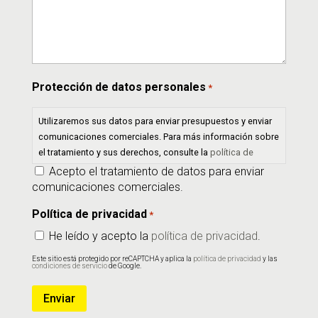
Protección de datos personales
*
Utilizaremos sus datos para enviar presupuestos y enviar
comunicaciones comerciales. Para más información sobre
el tratamiento y sus derechos, consulte la
política de
privacidad
.
Acepto el tratamiento de datos para enviar
comunicaciones comerciales.
Política de privacidad
*
He leído y acepto la
política de privacidad
.
Este sitio está protegido por reCAPTCHA y aplica la
política de privacidad
y las
condiciones de servicio
de Google.
Enviar