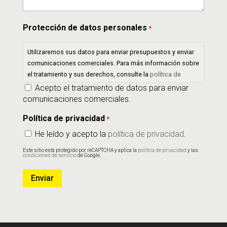
Protección de datos personales
*
Utilizaremos sus datos para enviar presupuestos y enviar
comunicaciones comerciales. Para más información sobre
el tratamiento y sus derechos, consulte la
política de
privacidad
.
Acepto el tratamiento de datos para enviar
comunicaciones comerciales.
Política de privacidad
*
He leído y acepto la
política de privacidad
.
Este sitio está protegido por reCAPTCHA y aplica la
política de privacidad
y las
condiciones de servicio
de Google.
Enviar