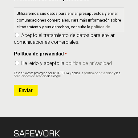
Utilizaremos sus datos para enviar presupuestos y enviar
comunicaciones comerciales. Para más información sobre
el tratamiento y sus derechos, consulte la
política de
privacidad
.
Acepto el tratamiento de datos para enviar
comunicaciones comerciales.
Política de privacidad
*
He leído y acepto la
política de privacidad
.
Este sitio está protegido por reCAPTCHA y aplica la
política de privacidad
y las
condiciones de servicio
de Google.
Enviar